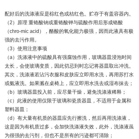
配好后的洗涤液应是棕红色或桔红色。贮存于有盖容器内。
（2）原理 重铬酸钠或重铬酸钾与硫酸作用后形成铬酸
（chro-mic acid），酪酸的氧化能力极强，因而此液具有极
强的去污作用。
（3）使用注意事项
（a）洗涤液中的硫酸具有强腐蚀作用，玻璃器皿浸泡时间
太长，会使玻璃变质，因此切忌到时忘记将器皿取出冲洗。
其次，洗涤液若沾污衣服和皮肤应立即用水洗，再用苏打水
或氨液洗。如果溅在桌椅上，应立即用水洗去或湿布抹去；
（b）玻璃器皿投入前，应尽量干燥，避免洗涤液稀释；
（c）此液的使用仅限于玻璃和瓷质器皿，不适用于金属和
塑料器皿；
（d）有大量有机质的器皿应先行擦洗，然后再用洗涤液，
这是因为有机质过多，会加快洗涤液失效，此外，洗涤液虽
为很强的去污剂，但也不是所有的污迹都可清除；