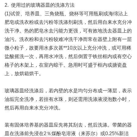
2. 使用过的玻璃器皿的洗涤方法
(1)试管、培养皿、三角烧瓶、烧杯等可用瓶刷或海绵沾上
肥皂或洗衣粉或去污粉等洗涤剂刷洗，然后用自来水充分冲
洗干净。热的肥皂水去污能力更强，可有效地洗去器皿上的
油污。洗衣粉和去污粉较难冲洗干净而常在器壁上附有一层
微小粒子，故要用水多次甚**10次以上充分冲洗，或可用稀
盐酸摇洗一次，再用水冲洗，然后倒置于铁丝框内或有空心
格子的木架上，在室内晾干。急用时可盛于框内或搪瓷盘
上，放烘箱烘干。
玻璃器皿经洗涤后，若内壁的水是均匀分布成一薄层，表示
油垢完全洗净，若挂有水珠，则还需用洗涤液浸泡数小时，
然后再用自来水充分冲洗。
装有固体培养基的器皿应先将其刮去，然后洗涤。带菌的器
皿在洗涤前先浸在2％煤酚皂溶液（来苏尔）或0.25%新洁