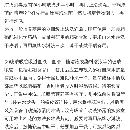
尔灭消毒液内24小时或煮沸半小时，再用上法洗涤。带病原
菌的培养物**好先行高压蒸汽灭菌，然后将培养物倒去，再
进行洗涤。
盛放一般培养基用的器皿经上法洗涤后，即可使用，若需精
确配制化学药品，或做科研用的精确实验，要求自来水冲洗
干净后，再用蒸馏水淋洗三次，晾干或烘干后备用。
(2)玻璃吸管吸过血液、血清、糖溶液或染料溶液等的玻璃
吸管（包括毛细吸管），使用后应立即投入盛有自来水的量
筒或标本瓶内，免得干燥后难以冲洗干净。量筒或标本瓶底
部应垫以脱脂棉花，否则吸管投入时容易破损。待实验完
毕，再集中冲洗。若吸管顶部塞有棉花，则冲洗前先将吸管
**与装在水龙头上的橡皮管连接，用水将棉花冲出，然后再
装入吸管自动洗涤器内冲洗，没有吸管自动洗涤器的实验室
可用冲出棉花的方法多冲洗片刻。必要时再用蒸馏水淋洗。
洗净后，放搪瓷盘中晾干，若要加速干燥，可放烘箱内烘