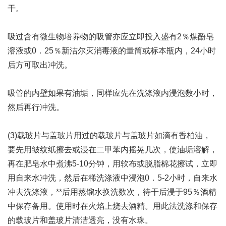
干。
吸过含有微生物培养物的吸管亦应立即投入盛有2％煤酚皂
溶液或0．25％新洁尔灭消毒液的量筒或标本瓶内，24小时
后方可取出冲洗。
吸管的内壁如果有油垢，同样应先在洗涤液内浸泡数小时，
然后再行冲洗。
(3)载玻片与盖玻片用过的载玻片与盖玻片如滴有香柏油，
要先用皱纹纸擦去或浸在二甲苯内摇晃几次，使油垢溶解，
再在肥皂水中煮沸5-10分钟，用软布或脱脂棉花擦试，立即
用自来水冲洗，然后在稀洗涤液中浸泡0．5-2小时，自来水
冲去洗涤液，**后用蒸馏水换洗数次，待干后浸于95％酒精
中保存备用。使用时在火焰上烧去酒精。用此法洗涤和保存
的载玻片和盖玻片清洁透亮，没有水珠。