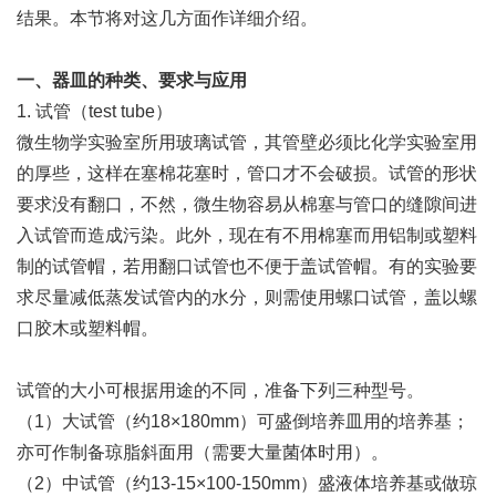
结果。本节将对这几方面作详细介绍。
一、器皿的种类、要求与应用
1. 试管（test tube）
微生物学实验室所用玻璃试管，其管壁必须比化学实验室用
的厚些，这样在塞棉花塞时，管口才不会破损。试管的形状
要求没有翻口，不然，微生物容易从棉塞与管口的缝隙间进
入试管而造成污染。此外，现在有不用棉塞而用铝制或塑料
制的试管帽，若用翻口试管也不便于盖试管帽。有的实验要
求尽量减低蒸发试管内的水分，则需使用螺口试管，盖以螺
口胶木或塑料帽。
试管的大小可根据用途的不同，准备下列三种型号。
（1）大试管（约18×180mm）可盛倒培养皿用的培养基；
亦可作制备琼脂斜面用（需要大量菌体时用）。
（2）中试管（约13-15×100-150mm）盛液体培养基或做琼