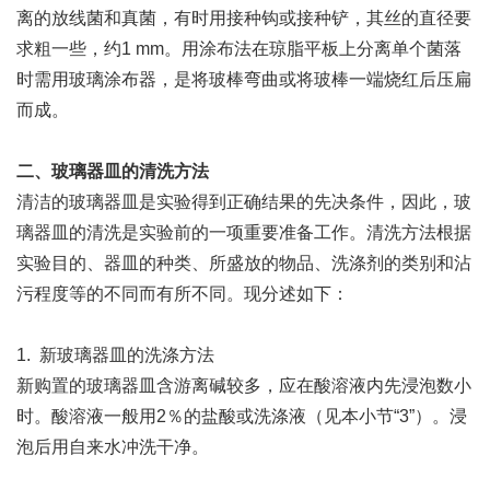
离的放线菌和真菌，有时用接种钩或接种铲，其丝的直径要
求粗一些，约1 mm。用涂布法在琼脂平板上分离单个菌落
时需用玻璃涂布器，是将玻棒弯曲或将玻棒一端烧红后压扁
而成。
二、玻璃器皿的清洗方法
清洁的玻璃器皿是实验得到正确结果的先决条件，因此，玻
璃器皿的清洗是实验前的一项重要准备工作。清洗方法根据
实验目的、器皿的种类、所盛放的物品、洗涤剂的类别和沾
污程度等的不同而有所不同。现分述如下：
1. 新玻璃器皿的洗涤方法
新购置的玻璃器皿含游离碱较多，应在酸溶液内先浸泡数小
时。酸溶液一般用2％的盐酸或洗涤液（见本小节“3”）。浸
泡后用自来水冲洗干净。