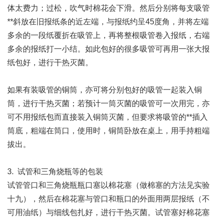
体太费力；过松，吹气时棉花会下滑。然后分别将每支吸管
**斜放在旧报纸条的近左端，与报纸约呈45度角，并将左端
多余的一段纸覆折在吸管上，再将整根吸管卷入报纸，右端
多余的报纸打一小结。如此包好的很多吸管可再用一张大报
纸包好，进行干热灭菌。
如果有装吸管的铜筒，亦可将分别包好的吸管一起装入铜
筒，进行干热灭菌；若预计一筒灭菌的吸管可一次用完，亦
可不用报纸包而直接装入铜筒灭菌，但要求将吸管的**插入
筒底，粗端在筒口，使用时，铜筒卧放在桌上，用手持粗端
拔出。
3. 试管和三角烧瓶等的包装
试管管口和三角烧瓶瓶口塞以棉花塞（做棉塞的方法见实验
十九），然后在棉花塞与管口和瓶口的外面用两层报纸（不
可用油纸）与细线包扎好，进行干热灭菌。试管塞好棉花塞