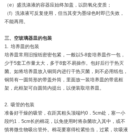
（e）盛洗涤液的容器应始终加盖，以防氧化变质；
（f）洗涤液可反复使用，但当其变为墨绿色时即已失效，
不能再用。
三、空玻璃器皿的包装
1. 培养皿的包装
培养皿常用旧报纸密密包紧，一般以5-8套培养皿作一包，
少于5套工作量太大，多于8套不易操作。包好后行于热灭
菌。如将培养皿放入铜筒内进行干热灭菌，则不必用纸包，
铜筒有一圆筒形的带盖外筒，里面放一装培养皿的带底框
架，此框架可自圆筒内提出，以便装取培养皿。
2. 吸管的包装
准备好干燥的吸管，在距其粗头顶端约0．5cm处，塞一小
段约1．5cm长的棉花，以免使用时将杂菌吹入其中，或不
慎将微生物吸出管外。棉花要塞得松紧恰当，过紧，吹吸液