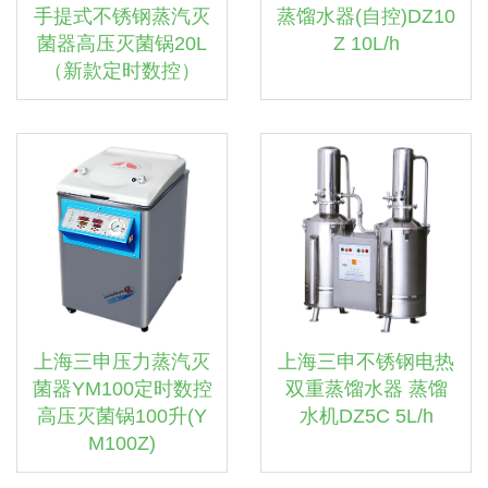
手提式不锈钢蒸汽灭
蒸馏水器(自控)DZ10
菌器高压灭菌锅20L
Z 10L/h
（新款定时数控）
上海三申压力蒸汽灭
上海三申不锈钢电热
菌器YM100定时数控
双重蒸馏水器 蒸馏
高压灭菌锅100升(Y
水机DZ5C 5L/h
M100Z)