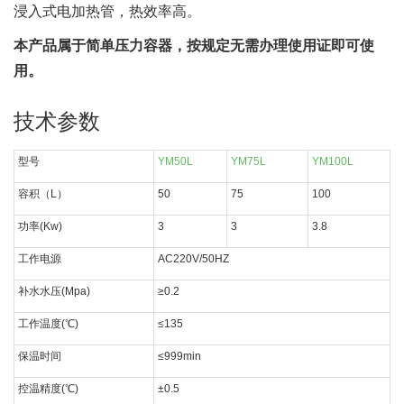
浸入式电加热管，热效率高。
本产品属于简单压力容器，按规定无需办理使用证即可使
用。
技术参数
型号
YM50L
YM75L
YM100L
容积（L）
50
75
100
功率(Kw)
3
3
3.8
工作电源
AC220V/50HZ
补水水压(Mpa)
≥0.2
工作温度(℃)
≤135
保温时间
≤999min
控温精度(℃)
±0.5