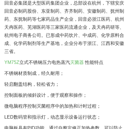
回音必集团是大型医药集团企业，总部设在杭州，下辖安庆
回音必制药股份、东亚制药、齐齐制药、安徽制药、抚州制
药、东抚制药等七家药品生产企业，回音必浙江医药、杭州
天冉医药、芜湖医药等三家医药流通企业，及天冉药研等、
杭州电子商务公司。已形成中药饮片、中成药、化学原料合
成、化学药制剂等生产基地，企业分布于浙江、江西和安徽
三省。
YM75Z
立式不锈钢压力电热蒸汽
灭菌器
性能特点
不锈钢材质制成，经久耐用；
轻启翻盖结构，轻松省力；
控制面板的倾斜设计，便于观察和操作；
微电脑程序控制灭菌程序中的加热和计时过程；
LED数码管和指示灯，动态显示设备运行状态；
电脑板具有PID功能，通过自整定修正加热参数，可以防止